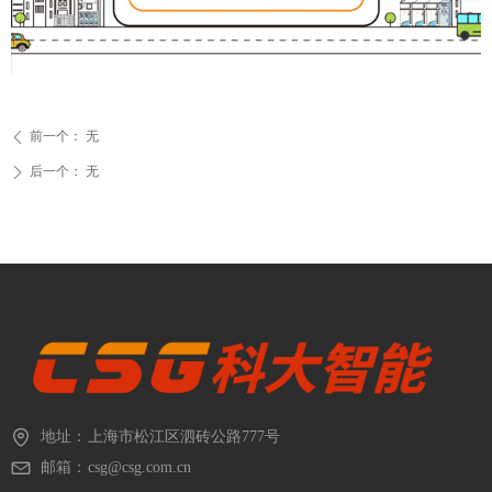
前一个：
无
ꄴ
后一个：
无
ꄲ
地址：
上海市松江区泗砖公路777号
邮箱：
csg@csg.com.cn